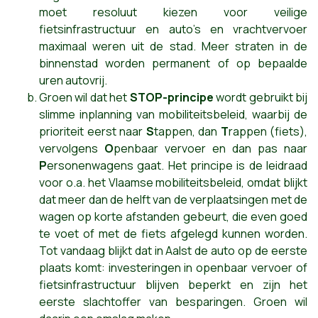
moet resoluut kiezen voor veilige
fietsinfrastructuur en auto’s en vrachtvervoer
maximaal weren uit de stad. Meer straten in de
binnenstad worden permanent of op bepaalde
uren autovrij.
Groen wil dat het
STOP-principe
wordt gebruikt bij
slimme inplanning van mobiliteitsbeleid, waarbij de
prioriteit eerst naar
S
tappen, dan
T
rappen (fiets),
vervolgens
O
penbaar vervoer en dan pas naar
P
ersonenwagens gaat. Het principe is de leidraad
voor o.a. het Vlaamse mobiliteitsbeleid, omdat blijkt
dat meer dan de helft van de verplaatsingen met de
wagen op korte afstanden gebeurt, die even goed
te voet of met de fiets afgelegd kunnen worden.
Tot vandaag blijkt dat in Aalst de auto op de eerste
plaats komt: investeringen in openbaar vervoer of
fietsinfrastructuur blijven beperkt en zijn het
eerste slachtoffer van besparingen. Groen wil