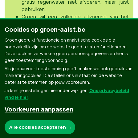
gratis regenwater niet afvoeren, maar juist
gebruiken.
Groen wil een volledige uitvoering van het
initiële kwalitatieve klimaatactieplan.
Cookies op groen-aalst.be
Momenteel wordt zelfs maar een fractie
uitgevoerd van het plan dat nu – na afroming
Groen gebruikt functionele en analytische cookies die
binnen de gemeenteraad en het college van
noodzakelijk zijn om de website goed te laten functioneren.
burgemeester en schepenen – op tafel ligt.
Deze cookies verwerken geen persoonsgegevens en hier is
geen toestemming voor nodig.
Als je daarvoor toestemming geeft, maken we ook gebruik van
marketingcookies. Die stellen ons in staat om de website
beter af te stemmen op jouw voorkeuren.
Je kunt je instellingen hieronder wijzigen.
Ons privacybeleid
vind je hier
.
Voorkeuren aanpassen
Groen.be
Noodzakelijke cookies:
Alle cookies accepteren
Contact
Privacybeleid