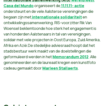
Internationale Samenwerking (RIS)
wereldfeest
Casa del Mundo
organiseert de
11.11.11- actie
ondersteunt en de vele Aalsterse vereningingen die
begaan zijn met
internationale solidariteit
en
ontwikkelingssamenwerking. RIS-voorzitter Rik Van
Woensel beklemtoonde hoe sterk het engagement is
van honderden Aalstenaars in tal van verenigingen,
solidair met vele projecten in Oost Europa, Zuid Amerika,
Afrika en Azië.De stedelijke adviesraad hoopt dat het
stadsbestuur werk maakt van de doelstellingen die
geformuleerd werden in het
Memorandum 2012
.Alle
genomineerden en de laureaat kregen een kunstfoto
cadeau gemaakt door
Marleen Stallaerts
.