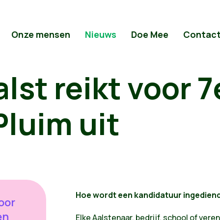
Onze mensen
Nieuws
Doe Mee
Contac
lst reikt voor 7
luim uit
Hoe wordt een kandidatuur ingedien
oor
en
Elke Aalstenaar, bedrijf, school of vere