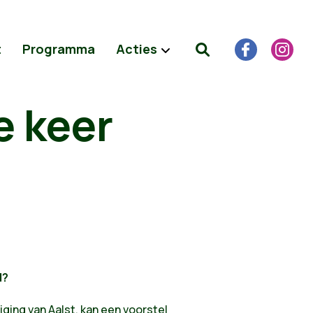
t
Programma
Acties
e keer
d?
niging van Aalst, kan een voorstel