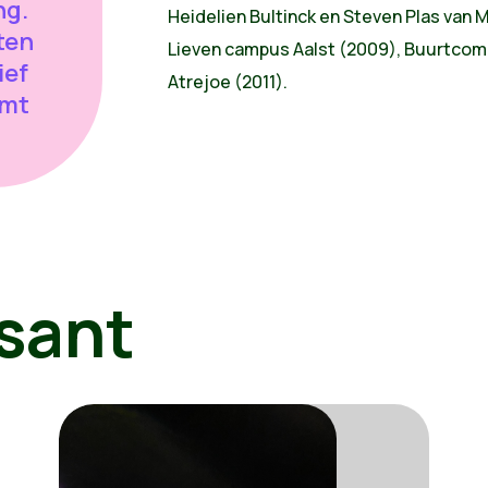
ng.
Heidelien Bultinck en Steven Plas van 
ten
Lieven campus Aalst (2009), Buurtcom
ief
Atrejoe (2011).
omt
sant