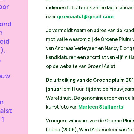
oor
indienen tot uiterlijk zaterdag 5 januari
naar
groenaalst@gmail.com
.
rond
Je vermeldt naam en adres van de kand
n
motivatie waarom zij de Groene Pluim v
eid
van Andreas Verleysen en Nancy Elonga k
),
kandidaturen een shortlist van vijf ini
,
op de website van Groen! Aalst.
ouw
De uitreiking van de Groene pluim 20
januari
om 11 uur, tijdens de nieuwjaar
Wereldhuis. De genomineerden en de 
n
kunstfoto van
Marleen Stallaerts
.
Aalst
 1
Vroegere winnaars van de Groene Pluim
n
Loods (2006), Wim D'Haeseleer van N