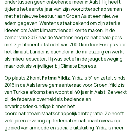
ondertussen geen onbekende meer in Aalst. Hij heeft
tijdens het eerste jaar
van
zijn voorzitterschap samen
met het nieuwe bestuur aan Groen Aalst een nieuwe
adem gegeven. Wantens staat bekend om zijn sterke
ideeën om Aalst klimaatvriendelijker te maken. In de
zomer
van
2017 haalde Wantens nog de nationale pers
met zijn titanenfietstocht
van
7000 km door Europa voor
het klimaat. Lander is bachelor in de milieuzorg en werkt
als milieu-educator. Hij was actief in de jeugdbeweging
maar ook als vrijwilliger bij Climate Express.
Op plaats 2 komt
Fatma Yildiz
. Yildiz is 51 en zetelt sinds
2016 in de Aalsterse gemeenteraad voor Groen. Yildiz is
van
Turkse afkomst en woont al 40 jaar in Aalst. Ze werkt
bij de federale overheid als bediende en
ervaringsdeskundige binnen het
coördinatieteam Maatschappelijke Integratie. Ze heeft
vele jaren ervaring op federaal en nationaal niveau op
gebied
van
armoede en sociale uitsluiting. Yildiz is meer