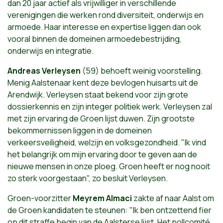
dan 20 jaar actief als vrijwilliger in verschillende
verenigingen die werken rond diversiteit, onderwijs en
armoede. Haar interesse en expertise liggen dan ook
vooral binnen de domeinen armoedebestrijding,
onderwijs en integratie.
Andreas Verleysen
(59) behoeft weinig voorstelling.
Menig Aalstenaar kent deze bevlogen huisarts uit de
Arendwijk. Verleysen staat bekend voor zijn grote
dossierkennis en zijn integer politiek werk. Verleysen zal
met zijn ervaring de Groen lijst duwen. Zijn grootste
bekommernissen liggen in de domeinen
verkeersveiligheid, welzijn en volksgezondheid. "Ik vind
het belangrijk om mijn ervaring door te geven aan de
nieuwe mensen in onze ploeg. Groen heeft er nog nooit
zo sterk voorgestaan", zo besluit Verleysen.
Groen-voorzitter
Meyrem Almaci
zakte af naar Aalst om
de Groen kandidaten te steunen: "Ik ben ontzettend fier
op dit straffe begin
van
de Aalsterse lijst. Het pollcomité