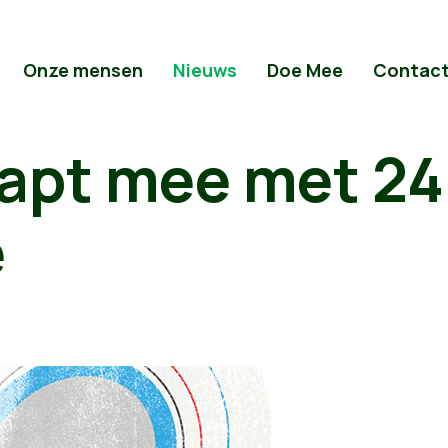
Onze mensen
Nieuws
Doe Mee
Contac
rapt mee met 24
é