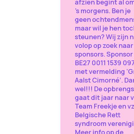
afzien begint al o
’s morgens. Ben je
geen ochtendmen
maar wil je hen to
steunen? Wij zijn 
volop op zoek naar
sponsors. Sponsor 
BE27 0011 1539 09
met vermelding ‘G
Aalst Cimorné’. Da
wel!!! De opbrengs
gaat dit jaar naar 
Team Freekje en v
Belgische Rett
syndroom verenigi
Meer info op de