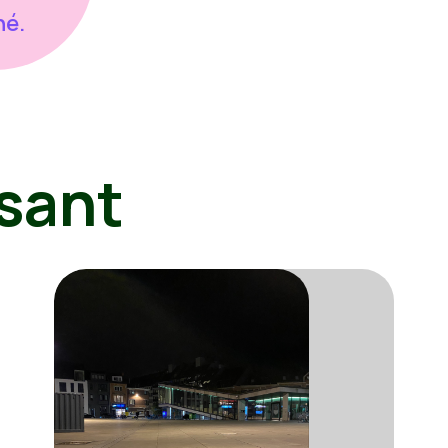
né.
sant