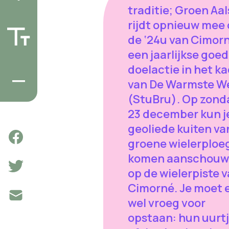
traditie; Groen Aal
rijdt opnieuw mee
de ‘24u van Cimorn
een jaarlijkse goe
doelactie in het k
van De Warmste W
(StuBru). Op zond
23 december kun j
geoliede kuiten va
groene wielerploe
komen aanschou
op de wielerpiste 
Cimorné. Je moet 
wel vroeg voor
opstaan: hun uurt