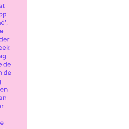
st
 op
é’,
de
ader
eek
ag
e de
n de
g
wen
van
er
je