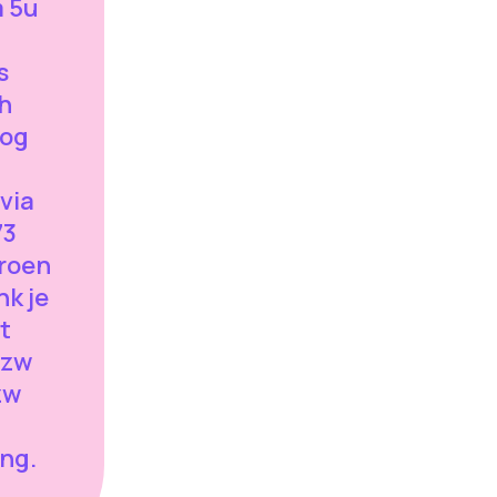
m 5u
s
ch
nog
via
73
roen
nk je
t
vzw
zw
ng.