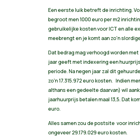
Een eerste luik betreft de inrichting.
begroot men 1000 euro per m2 inrichti
gebruikelijke kosten voor ICT en alle e
meebrengt en je komt aan zo'n slordig
Dat bedrag mag verhoogd worden met 
jaar geeft met indexering een huurprijs
periode. Na negen jaar zal dit gehuurd
zo'n 17.315.972 euro kosten. Indien me
althans een gedeelte daarvan) wil aan
jaarhuurprijs betalen maal 13,5. Dat kom
euro.
Alles samen zou de postsite voor inric
ongeveer 29.179.029 euro kosten.