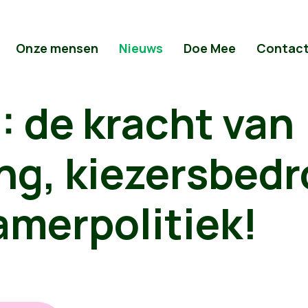
Onze mensen
Nieuws
Doe Mee
Contac
 de kracht van
ing, kiezersbed
amerpolitiek!