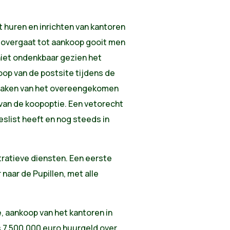
t huren en inrichten van kantoren
t overgaat tot aankoop gooit men
 niet ondenkbaar gezien het
op van de postsite tijdens de
k maken van het overeengekomen
n van de koopoptie. Een vetorecht
eslist heeft en nog steeds in
ratieve diensten. Een eerste
naar de Pupillen, met alle
e, aankoop van het kantoren in
 7.500.000 euro huurgeld over