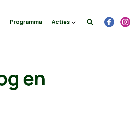
t
Programma
Acties
rog en