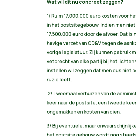
Wat wil dit nu concreet zeggen?
1/ Ruim 17.000.000 euro kosten voor he
in het postsitegebouw. Indien men nie
17.500.000 euro door de afvoer. Dat is
hevige verzet van CD&V tegen de aanko
vorige legislatuur. Zij kunnen gebrui
vetorecht van elke partij bij het lichte
instellen wil zeggen dat men dus niet b
ruzie leeft.
2/ Tweemaal verhuizen van de administ
keer naar de postsite, een tweede keer 
ongemakken en kosten van dien.
3/ Bij eventuele, maar onwaarschijnlijk
het postsite gebouw wordt nog steeds