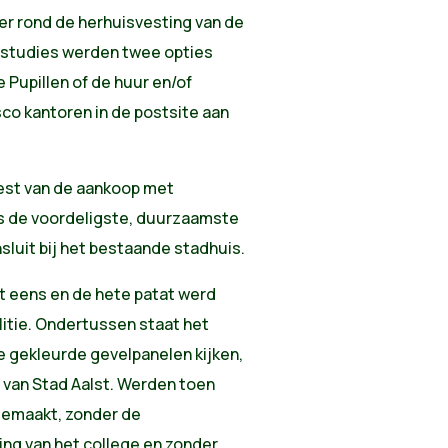
ier rond de herhuisvesting van de
an studies werden twee opties
Pupillen of de huur en/of
o kantoren in de postsite aan
eest van de aankoop met
rs de voordeligste, duurzaamste
sluit bij het bestaande stadhuis.
et eens en de hete patat werd
itie. Ondertussen staat het
e gekleurde gevelpanelen kijken,
d van Stad Aalst. Werden toen
gemaakt, zonder de
g van het college en zonder