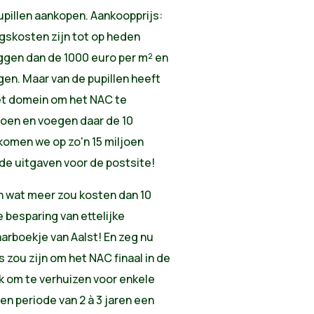
upillen aankopen. Aankoopprijs:
ngskosten zijn tot op heden
iggen dan de 1000 euro per m² en
gen. Maar van de pupillen heeft
et domein om het NAC te
joen en voegen daar de 10
 komen we op zo'n 15 miljoen
n de uitgaven voor de postsite!
len wat meer zou kosten dan 10
e besparing van ettelijke
aarboekje van Aalst! En zeg nu
s zou zijn om het NAC finaal in de
gek om te verhuizen voor enkele
n periode van 2 à 3 jaren een