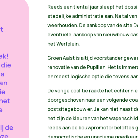
Reeds een tiental jaar sleept het doss
stedelijke administratie aan. Na tal v
weerhouden. De aankoop van de site De 
t
eventuele aankoop van nieuwbouw casc
het Werfplein.
ek!
Groen Aalst is altijd voorstander gew
 die
renovatie van de Pupillen. Het is imme
na
en meest logische optie die tevens aan
van
ie
De vorige coalitie raakte het echter ni
 het
doorgeschoven naar een volgende coal
e
postsitegebouw er. Je kan niet naast d
het zijn de kleuren van het wapenschil
ij de
reeds aan de bouwpromotor beloftes 
nze
democratische en unanieme goedkeurin