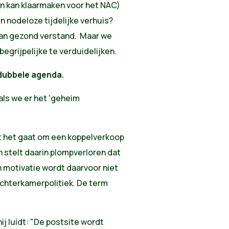
en kan klaarmaken voor het NAC)
en nodeloze tijdelijke verhuis?
 van gezond verstand. Maar we
egrijpelijke te verduidelijken.
 dubbele agenda.
ls we er het 'geheim
 het gaat om een koppelverkoop
en stelt daarin plompverloren dat
n motivatie wordt daarvoor niet
achterkamerpolitiek. De term
j luidt: "De postsite wordt