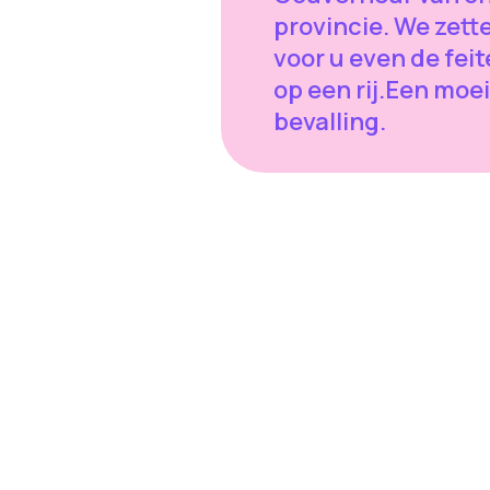
provincie. We zett
voor u even de fei
op een rij.Een moei
bevalling.