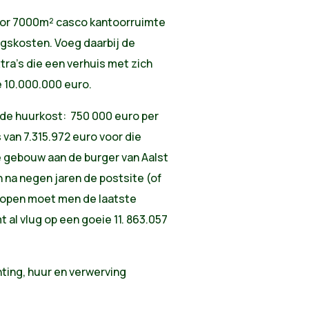
 Voor 7000m² casco kantoorruimte
ngskosten. Voeg daarbij de
xtra's die een verhuis met zich
e 10.000.000 euro.
de huurkost: 750 000 euro per
 van 7.315.972 euro voor die
e gebouw aan de burger van Aalst
n na negen jaren de postsite (of
kopen moet men de laatste
t al vlug op een goeie 11. 863.057
hting, huur en verwerving