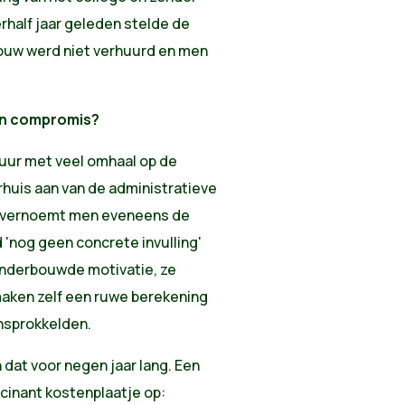
half jaar geleden stelde de
ouw werd niet verhuurd en men
een compromis?
uur met veel omhaal op de
rhuis aan van de administratieve
ge vernoemt men eveneens de
 'nog geen concrete invulling'
 onderbouwde motivatie, ze
maken zelf een ruwe berekening
nsprokkelden.
n dat voor negen jaar lang. Een
ucinant kostenplaatje op: