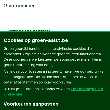
Gsm-nummer
Stuur me sms-berichten
Hoeveel mensen breng je mee?
Cookies op groen-aalst.be
Groen gebruikt functionele en analytische cookies die
noodzakelijk zijn om de website goed te laten functioneren.
Deze cookies verwerken geen persoonsgegevens en hier is
geen toestemming voor nodig.
Als je daarvoor toestemming geeft, maken we ook gebruik van
marketingcookies. Die stellen ons in staat om de website
beter af te stemmen op jouw voorkeuren.
Je kunt je instellingen hieronder wijzigen.
Ons privacybeleid
vind je hier
.
Voorkeuren aanpassen
Groen.be