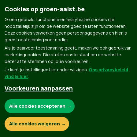
Cookies op groen-aalst.be
Groen gebruikt functionele en analytische cookies die
Contact
Privacybeleid
noodzakelijk zijn om de website goed te laten functioneren.
Deze cookies verwerken geen persoonsgegevens en hier is
© Copyright Groen 2026 | Gemaakt met
NationBuilder
| Gebouwd door
Tectonica
geen toestemming voor nodig.
Als je daarvoor toestemming geeft, maken we ook gebruik van
marketingcookies. Die stellen ons in staat om de website
beter af te stemmen op jouw voorkeuren.
Je kunt je instellingen hieronder wijzigen.
Ons privacybeleid
vind je hier
.
Voorkeuren aanpassen
Noodzakelijke cookies:
Alle cookies accepteren
Functionele en analytische cookies:
Alle cookies weigeren