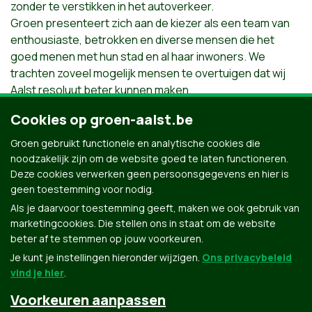
zonder te verstikken in het autoverkeer.
Groen presenteert zich aan de kiezer als een team van
enthousiaste, betrokken en diverse mensen die het
goed menen met hun stad en al haar inwoners. We
trachten zoveel mogelijk mensen te overtuigen dat wij
Aalst resoluut beter kunnen maken.
Wanneer u dat ook wil kan u ons sterker maken door ons
Cookies op groen-aalst.be
te steunen op 14 oktober.
Groen gebruikt functionele en analytische cookies die
noodzakelijk zijn om de website goed te laten functioneren.
Lander Wantens, lijsttrekker
Deze cookies verwerken geen persoonsgegevens en hier is
Andreas Verleysen, lijstduwer
geen toestemming voor nodig.
Als je daarvoor toestemming geeft, maken we ook gebruik van
marketingcookies. Die stellen ons in staat om de website
beter af te stemmen op jouw voorkeuren.
Je kunt je instellingen hieronder wijzigen.
Ons privacybeleid
vind je hier
.
Voorkeuren aanpassen
Groen.be