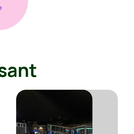
e
sant