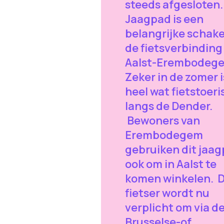
steeds afgesloten.
Jaagpad is een
belangrijke schake
de fietsverbinding
Aalst-Erembodeg
Zeker in de zomer i
heel wat fietstoer
langs de Dender.
Bewoners van
Erembodegem
gebruiken dit jaa
ook om in Aalst te
komen winkelen. 
fietser wordt nu
verplicht om via d
Brusselse-of