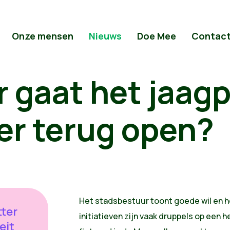
Onze mensen
Nieuws
Doe Mee
Contac
 gaat het jaag
er terug open?
Het stadsbestuur toont goede wil en h
tter
initiatieven zijn vaak druppels op een h
eit