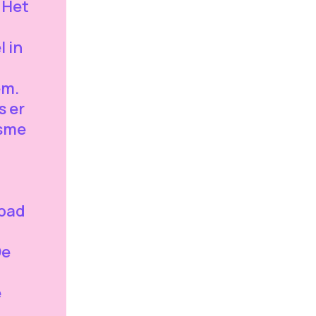
 Het
l in
em.
s er
isme
gpad
De
e