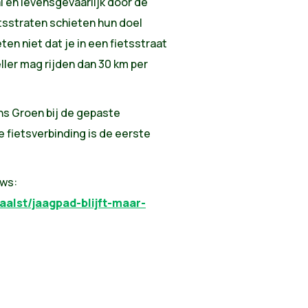
l en levensgevaarlijk door de
tsstraten schieten hun doel
en niet dat je in een fietsstraat
eller mag rijden dan 30 km per
ns Groen bij de gepaste
e fietsverbinding is de eerste
uws:
aalst/jaagpad-blijft-maar-