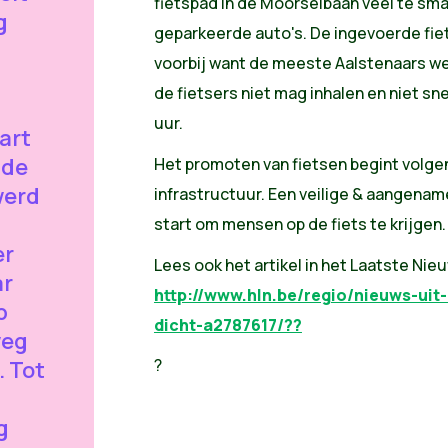
fietspad in de Moorselbaan veel te sma
g
geparkeerde auto's. De ingevoerde fie
voorbij want de meeste Aalstenaars wet
de fietsers niet mag inhalen en niet sn
uur.
art
 de
Het promoten van fietsen begint volge
werd
infrastructuur. Een veilige & aangenam
start om mensen op de fiets te krijgen.
er
Lees ook het artikel in het Laatste Nie
ar
http://www.hln.be/regio/nieuws-uit-
p
dicht-a2787617/??
weg
?
. Tot
g