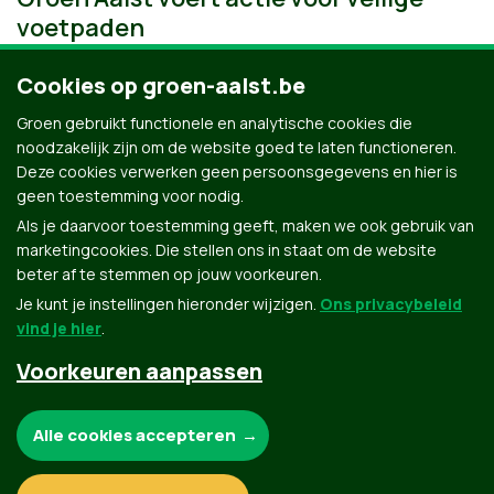
voetpaden
Cookies op groen-aalst.be
Groen gebruikt functionele en analytische cookies die
noodzakelijk zijn om de website goed te laten functioneren.
Deze cookies verwerken geen persoonsgegevens en hier is
geen toestemming voor nodig.
Als je daarvoor toestemming geeft, maken we ook gebruik van
marketingcookies. Die stellen ons in staat om de website
beter af te stemmen op jouw voorkeuren.
Je kunt je instellingen hieronder wijzigen.
Ons privacybeleid
vind je hier
.
Voorkeuren aanpassen
Groen.be
Noodzakelijke cookies:
Alle cookies accepteren
Contact
Privacybeleid
Functionele en analytische cookies: