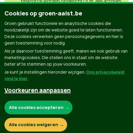
taskforce worden opgericht i.s.m. alle actoren.
Groen is voorstander van een sociaal
Cookies op groen-aalst.be
verhuurkantoor in Aalst in de schoot van de
Dienst Wonen. Dat moet ervoor zorgen het
Groen gebruikt functionele en analytische cookies die
aantal sociale verhuurwoningen op 5 jaar
noodzakelijk zijn om de website goed te laten functioneren.
verdubbelt.
Deze cookies verwerken geen persoonsgegevens en hier is
geen toestemming voor nodig.
Als je daarvoor toestemming geeft, maken we ook gebruik van
marketingcookies. Die stellen ons in staat om de website
beter af te stemmen op jouw voorkeuren.
Je kunt je instellingen hieronder wijzigen.
Ons privacybeleid
vind je hier
.
Voorkeuren aanpassen
Groen.be
Noodzakelijke cookies:
Alle cookies accepteren
Contact
Privacybeleid
Functionele en analytische cookies:
Alle cookies weigeren
© Copyright Groen 2026 | Gemaakt met
NationBuilder
| Gebouwd door
Tectonica