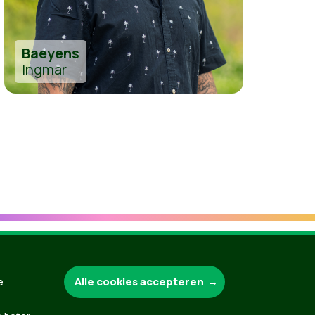
Baeyens
Ingmar
Alle cookies accepteren
e
Groen.be