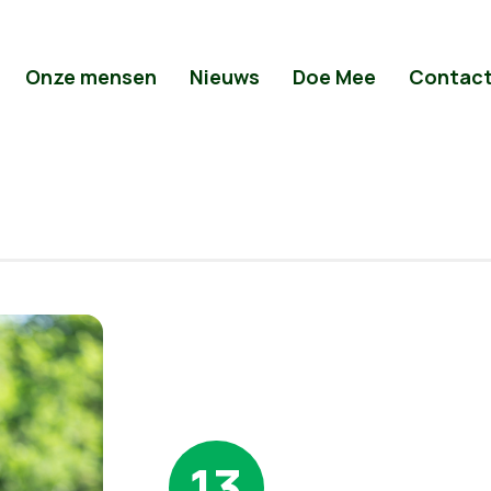
Onze mensen
Nieuws
Doe Mee
Contac
13