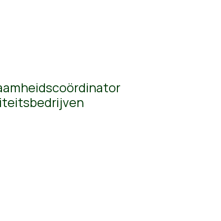
rzaamheidscoördinator
liteitsbedrijven