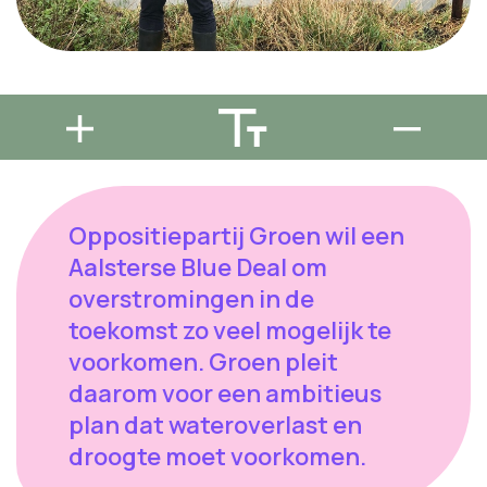
Oppositiepartij Groen wil een
Aalsterse Blue Deal om
overstromingen in de
toekomst zo veel mogelijk te
voorkomen. Groen pleit
daarom voor een ambitieus
plan dat wateroverlast en
droogte moet voorkomen.