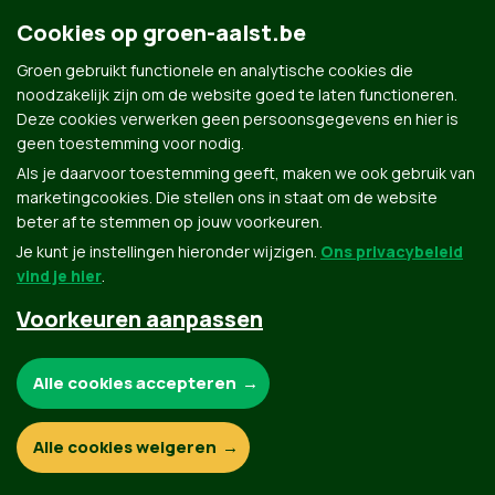
Groen.be
Cookies op groen-aalst.be
Groen gebruikt functionele en analytische cookies die
Contact
noodzakelijk zijn om de website goed te laten functioneren.
Privacybeleid
Deze cookies verwerken geen persoonsgegevens en hier is
geen toestemming voor nodig.
© Copyright Groen 2026 | Gemaakt met
NationBuilder
| Gebouwd door
Tectonica
Als je daarvoor toestemming geeft, maken we ook gebruik van
marketingcookies. Die stellen ons in staat om de website
beter af te stemmen op jouw voorkeuren.
Je kunt je instellingen hieronder wijzigen.
Ons privacybeleid
vind je hier
.
Voorkeuren aanpassen
Noodzakelijke cookies:
Alle cookies accepteren
Functionele en analytische cookies:
Alle cookies weigeren