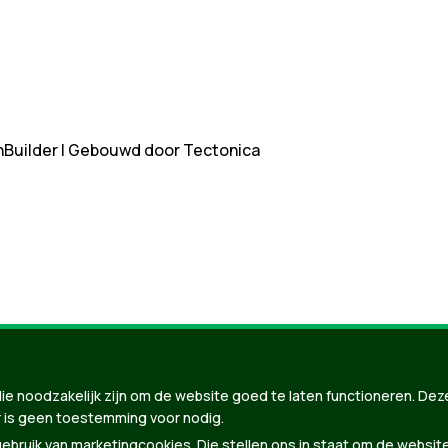
nBuilder
| Gebouwd door
Tectonica
ie noodzakelijk zijn om de website goed te laten functioneren. Dez
 is geen toestemming voor nodig.
bruik van marketingcookies. Die stellen ons in staat om de websit