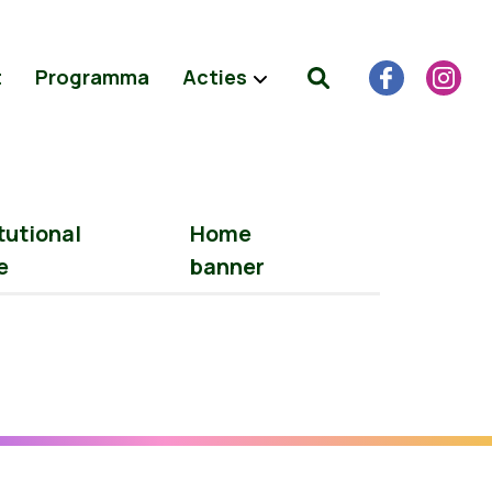
t
Programma
Acties
tutional
Home
e
banner