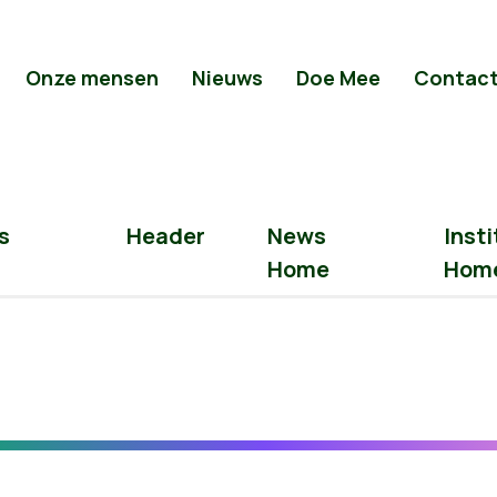
Onze mensen
Nieuws
Doe Mee
Contac
s
Header
News
Insti
Home
Hom